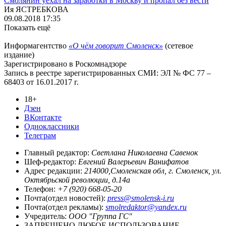
Смолянин уехал на заработки в Москву и пропал без вести
Ия ЯСТРЕБКОВА
09.08.2018 17:35
Показать ещё
Информагентство
«О чём говорит Смоленск»
(сетевое
издание)
Зарегистрировано в Роскомнадзоре
Запись в реестре зарегистрированных СМИ: ЭЛ № ФС 77 –
68403 от 16.01.2017 г.
18+
Дзен
ВКонтакте
Одноклассники
Телеграм
Главный редактор:
Светлана Николаевна Савенок
Шеф-редактор:
Евгений Валерьевич Ванифатов
Адрес редакции:
214000,Смоленская обл, г. Смоленск, ул.
Октябрьской революции, д.14а
Телефон:
+7 (920) 668-05-20
Почта(отдел новостей):
press@smolensk-i.ru
Почта(отдел рекламы):
smolredaktor@yandex.ru
Учредитель:
ООО "Группа ГС"
ЗАПРЕЩЕНО ЛЮБОЕ ИСПОЛЬЗОВАНИЕ