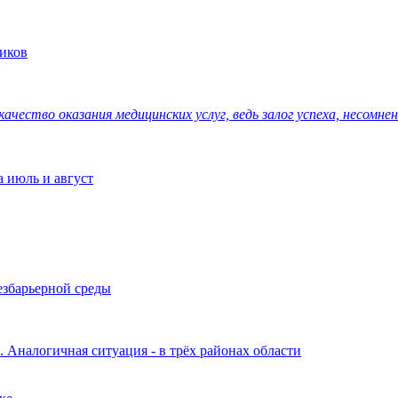
иков
ачество оказания медицинских услуг, ведь залог успеха, несомне
а июль и август
езбарьерной среды
Аналогичная ситуация - в трёх районах области