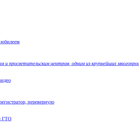
с юбилеем
ным и просветительским центром, одним из крупнейших многопр
видео
регистратор, перевернуло
ы ГТО