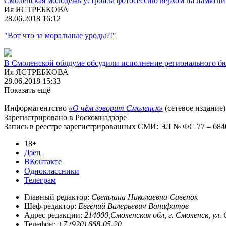
Смоленская молодежь устроила фотосессию верхом на памятни
Ия ЯСТРЕБКОВА
28.06.2018 16:12
"Вот что за моральные уроды?!"
В Смоленской облдуме обсудили исполнение регионального б
Ия ЯСТРЕБКОВА
28.06.2018 15:33
Показать ещё
Информагентство
«О чём говорит Смоленск»
(сетевое издание)
Зарегистрировано в Роскомнадзоре
Запись в реестре зарегистрированных СМИ: ЭЛ № ФС 77 – 68403
18+
Дзен
ВКонтакте
Одноклассники
Телеграм
Главный редактор:
Светлана Николаевна Савенок
Шеф-редактор:
Евгений Валерьевич Ванифатов
Адрес редакции:
214000,Смоленская обл, г. Смоленск, ул.
Телефон:
+7 (920) 668-05-20