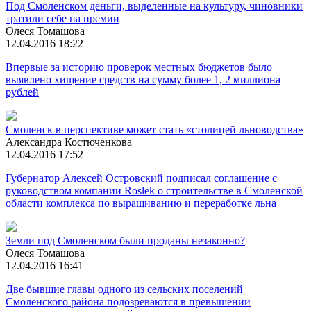
Под Смоленском деньги, выделенные на культуру, чиновники
тратили себе на премии
Олеся Томашова
12.04.2016 18:22
Впервые за историю проверок местных бюджетов было
выявлено хищение средств на сумму более 1, 2 миллиона
рублей
Смоленск в перспективе может стать «столицей льноводства»
Александра Костюченкова
12.04.2016 17:52
Губернатор Алексей Островский подписал соглашение с
руководством компании Roslek о строительстве в Смоленской
области комплекса по выращиванию и переработке льна
Земли под Смоленском были проданы незаконно?
Олеся Томашова
12.04.2016 16:41
Две бывшие главы одного из сельских поселений
Смоленского района подозреваются в превышении