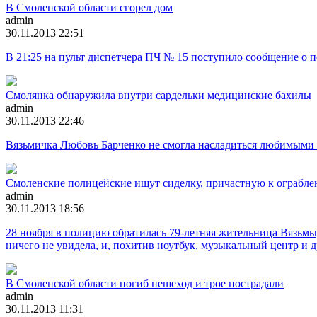
В Смоленской области сгорел дом
admin
30.11.2013 22:51
В 21:25 на пульт диспетчера ПЧ № 15 поступило сообщение о п
Смолянка обнаружила внутри сардельки медицинские бахилы
admin
30.11.2013 22:46
Вязьмичка Любовь Барченко не смогла насладиться любимыми
Смоленские полицейские ищут сиделку, причастную к ограбл
admin
30.11.2013 18:56
28 ноября в полицию обратилась 79-летняя жительница Вязьмы,
ничего не увидела, и, похитив ноутбук, музыкальный центр и 
В Смоленской области погиб пешеход и трое пострадали
admin
30.11.2013 11:31