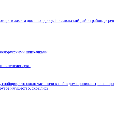
ожаре в жилом доме по адресу: Рославльский район район, дере
 белорусскими шпикачками
ению пенсионерки
 сообщив, что около часа ночи к ней в дом проникли трое непро
другое имущество, скрылись