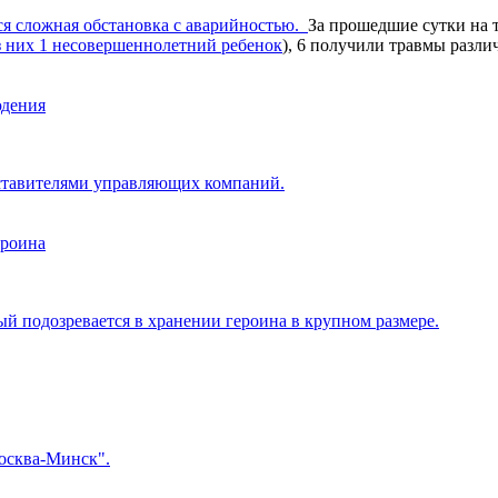
ся
сложная обстановка с аварийностью.
За прошедшие сутки на 
з них 1 несовершеннолетний ребенок
), 6 получили травмы разли
юдения
ставителями управляющих компаний.
ероина
й подозревается в хранении героина в крупном размере.
Москва-Минск".