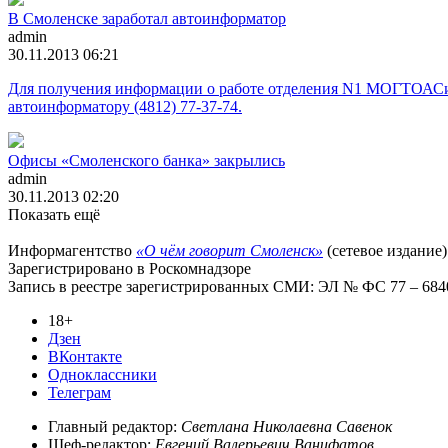
В Смоленске заработал автоинформатор
admin
30.11.2013 06:21
Для получения информации о работе отделения N1 МОГТОАСиР
автоинформатору (4812) 77-37-74.
Офисы «Смоленского банка» закрылись
admin
30.11.2013 02:20
Показать ещё
Информагентство
«О чём говорит Смоленск»
(сетевое издание)
Зарегистрировано в Роскомнадзоре
Запись в реестре зарегистрированных СМИ: ЭЛ № ФС 77 – 68403
18+
Дзен
ВКонтакте
Одноклассники
Телеграм
Главный редактор:
Светлана Николаевна Савенок
Шеф-редактор:
Евгений Валерьевич Ванифатов