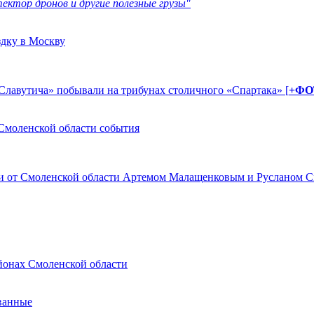
ектор дронов и другие полезные грузы"
здку в Москву
Славутича» побывали на трибунах столичного «Спартака» [
+ФО
Смоленской области события
ами от Смоленской области Артемом Малащенковым и Русланом
йонах Смоленской области
ванные