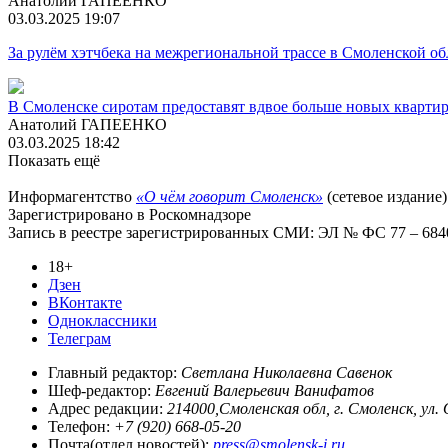
Анатолий ГАПЕЕНКО
03.03.2025 19:07
За рулём хэтчбека на межрегиональной трассе в Смоленской о
В Смоленске сиротам предоставят вдвое больше новых кварти
Анатолий ГАПЕЕНКО
03.03.2025 18:42
Показать ещё
Информагентство
«О чём говорит Смоленск»
(сетевое издание)
Зарегистрировано в Роскомнадзоре
Запись в реестре зарегистрированных СМИ: ЭЛ № ФС 77 – 68403
18+
Дзен
ВКонтакте
Одноклассники
Телеграм
Главный редактор:
Светлана Николаевна Савенок
Шеф-редактор:
Евгений Валерьевич Ванифатов
Адрес редакции:
214000,Смоленская обл, г. Смоленск, ул.
Телефон:
+7 (920) 668-05-20
Почта(отдел новостей):
press@smolensk-i.ru